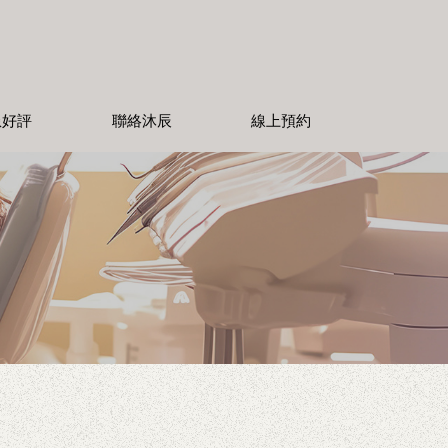
患好評
聯絡沐辰
線上預約