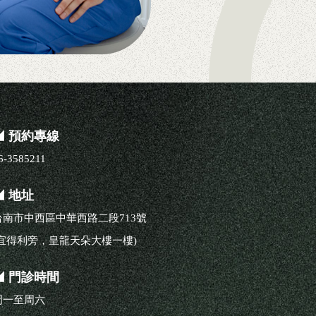
◢ 預約專線
6-3585211
◢ 地址
台南市中西區中華西路二段713號
(宜得利旁，皇龍天朵大樓一樓)
◢ 門診時間
周一至周六