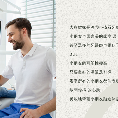
大多數家長將帶小孩看牙
小朋友也因家長的態度 及
甚至眾多的牙醫師也視孩
BUT
小朋友的可塑性極高
只要良好的溝通及引導
幾乎所有的小朋友都能表
敞開你/妳的心胸
勇敢地帶著小朋友踏進沐