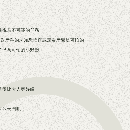
齒視為不可能的任務
 對牙科的未知恐懼而認定看牙醫是可怕的
子們為可怕的小野獸
現得比大人更好喔
辰的大門吧！