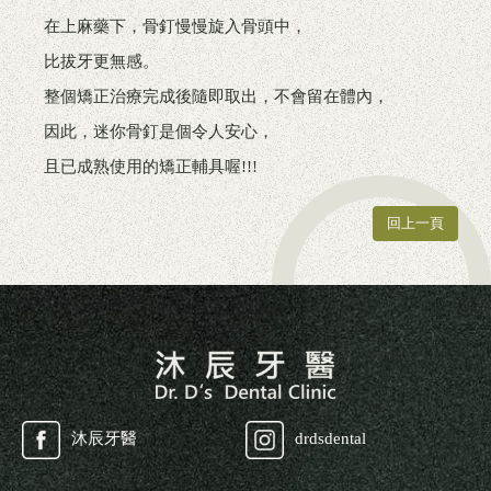
在上麻藥下，骨釘慢慢旋入骨頭中，
比拔牙更無感。
整個矯正治療完成後隨即取出，不會留在體內，
因此，迷你骨釘是個令人安心，
且已成熟使用的矯正輔具喔!!!
回上一頁
沐辰牙醫
drdsdental