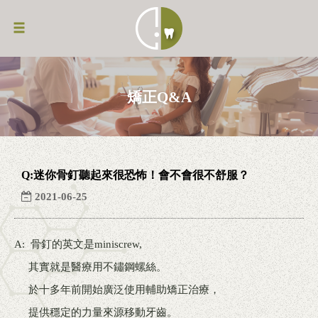
矯正Q&A
Q:迷你骨釘聽起來很恐怖！會不會很不舒服？
2021-06-25
A: 骨釘的英文是miniscrew,
其實就是醫療用不鏽鋼螺絲。
於十多年前開始廣泛使用輔助矯正治療，
提供穩定的力量來源移動牙齒。